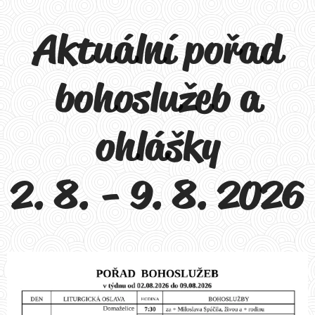
Aktuální pořad
bohoslužeb a
ohlášky
2. 8. - 9. 8. 2026